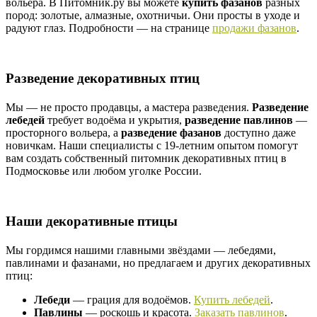
вольера. В Питомник.ру вы можете
купить фазанов
разных
пород: золотые, алмазные, охотничьи. Они просты в уходе и
радуют глаз. Подробности — на странице
продажи фазанов
.
Разведение декоративных птиц
Мы — не просто продавцы, а мастера разведения.
Разведение
лебедей
требует водоёма и укрытия,
разведение павлинов
—
просторного вольера, а
разведение фазанов
доступно даже
новичкам. Наши специалисты с 19-летним опытом помогут
вам создать собственный питомник декоративных птиц в
Подмосковье или любом уголке России.
Наши декоративные птицы
Мы гордимся нашими главными звёздами — лебедями,
павлинами и фазанами, но предлагаем и других декоративных
птиц:
Лебеди
— грация для водоёмов.
Купить лебедей
.
Павлины
— роскошь и красота.
Заказать павлинов
.